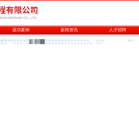
成功案例
新闻资讯
人才招聘