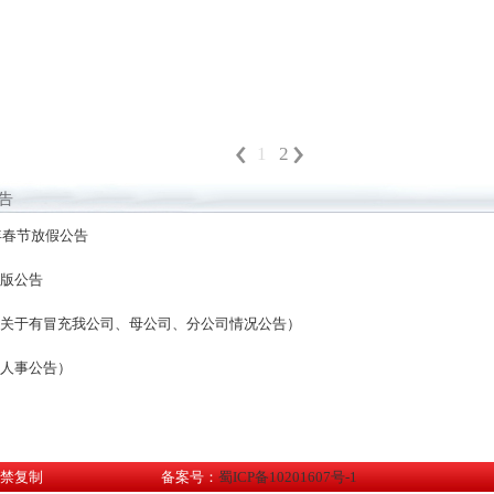
1
2
告
8年春节放假公告
版公告
关于有冒充我公司、母公司、分公司情况公告）
人事公告）
未经许可 严禁复制 备案号：
蜀ICP备10201607号-1